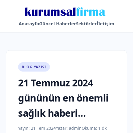
Anasayfa
Güncel Haberler
Sektörler
İletişim
BLOG YAZISI
21 Temmuz 2024
gününün en önemli
sağlık haberi…
Yayın:
21 Tem 2024
Yazar:
admin
Okuma: 1 dk