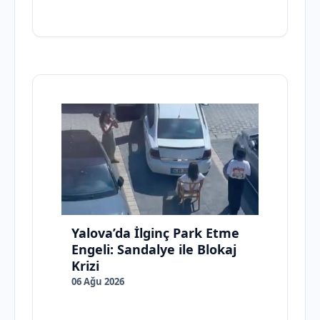
Yalova’da İlginç Park Etme
Engeli: Sandalye ile Blokaj
Krizi
06 Ağu 2026