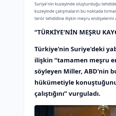
Suriye'nin kuzeyinde oluşturduğu tehdide il
kuzeyinde çatışmaların bu noktada tırman
terör tehdidine ilişkin meşru endişelerini 
“TÜRKİYE'NİN MEŞRU KAY
Türkiye'nin Suriye'deki ya
ilişkin “tamamen meşru en
söyleyen Miller, ABD'nin 
hükümetiyle konuştuğunu 
çalıştığını” vurguladı.