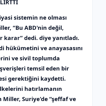
LİRTTİ
iyasi sistemin ne olması
ler, “Bu ABD'nin değil,
r karar” dedi. diye yanıtladı.
ndi hükümetini ve anayasasını
rini ve sivil toplumda
verişleri temsil eden bir
si gerektiğini kaydetti.
lkelerini hatırlamanın
Miller, Suriye'de “şeffaf ve