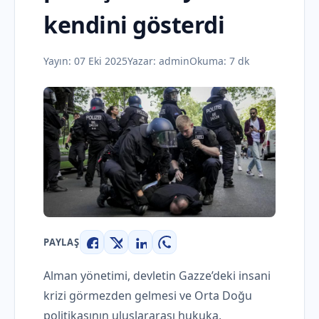
kendini gösterdi
Yayın:
07 Eki 2025
Yazar:
admin
Okuma: 7 dk
PAYLAŞ
Facebook
X
LinkedIn
WhatsApp
Alman yönetimi, devletin Gazze’deki insani
krizi görmezden gelmesi ve Orta Doğu
politikasının uluslararası hukuka,