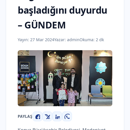
başladığını duyurdu
– GÜNDEM
Yayın:
27 Mar 2024
Yazar:
admin
Okuma: 2 dk
PAYLAŞ
Facebook
X
LinkedIn
WhatsApp