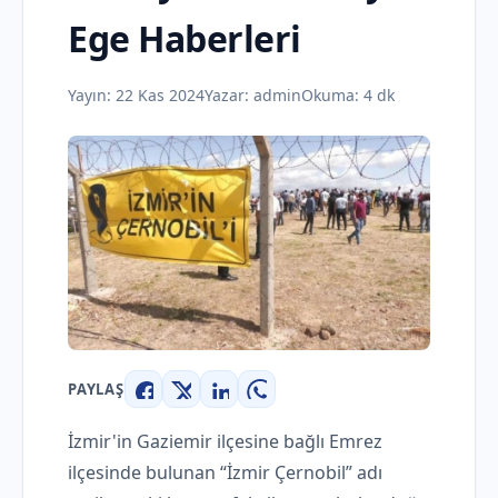
Ege Haberleri
Yayın:
22 Kas 2024
Yazar:
admin
Okuma: 4 dk
PAYLAŞ
Facebook
X
LinkedIn
WhatsApp
İzmir'in Gaziemir ilçesine bağlı Emrez
ilçesinde bulunan “İzmir Çernobil” adı