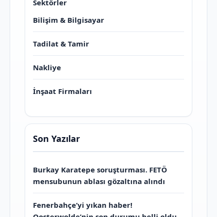
Sektörler
Bilişim & Bilgisayar
Tadilat & Tamir
Nakliye
İnşaat Firmaları
Son Yazılar
Burkay Karatepe soruşturması. FETÖ
mensubunun ablası gözaltına alındı
Fenerbahçe’yi yıkan haber!
Oosterwolde’nin son durumu belli oldu