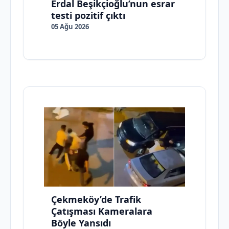
Erdal Beşikçioğlu’nun esrar
testi pozitif çıktı
05 Ağu 2026
Çekmeköy’de Trafik
Çatışması Kameralara
Böyle Yansıdı