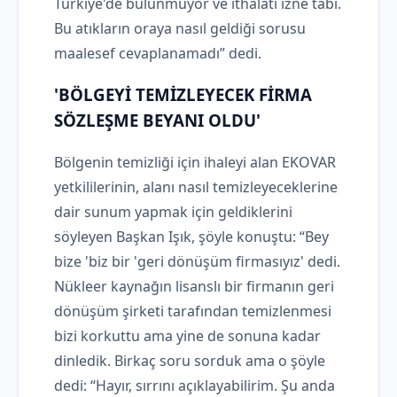
Türkiye'de bulunmuyor ve ithalatı izne tabi.
Bu atıkların oraya nasıl geldiği sorusu
maalesef cevaplanamadı” dedi.
'BÖLGEYİ TEMİZLEYECEK FİRMA
SÖZLEŞME BEYANI OLDU'
Bölgenin temizliği için ihaleyi alan EKOVAR
yetkililerinin, alanı nasıl temizleyeceklerine
dair sunum yapmak için geldiklerini
söyleyen Başkan Işık, şöyle konuştu: “Bey
bize 'biz bir 'geri dönüşüm firmasıyız' dedi.
Nükleer kaynağın lisanslı bir firmanın geri
dönüşüm şirketi tarafından temizlenmesi
bizi korkuttu ama yine de sonuna kadar
dinledik. Birkaç soru sorduk ama o şöyle
dedi: “Hayır, sırrını açıklayabilirim. Şu anda