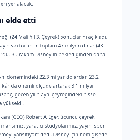
eri yer alacak.
ı elde etti
ği (24 Mali Yıl 3. Çeyrek) sonuçlarını açıkladı.
yayın sektörünün toplam 47 milyon dolar (43
uyurdu. Bu rakam Disney'in beklediğinden daha
 aynı dönemindeki 22,3 milyar dolardan 23,2
si kâr da önemli ölçüde artarak 3,1 milyar
azanç, geçen yılın aynı çeyreğindeki hisse
a yükseldi.
anı (CEO) Robert A. Iger, üçüncü çeyrek
ansımız, yaratıcı stüdyolarımız, yayın, spor
emeyi yansıtıyor” dedi. Disney için hem gişede