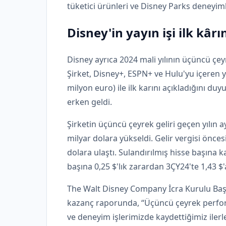
tüketici ürünleri ve Disney Parks deneyiml
Disney'in yayın işi ilk kârın
Disney ayrıca 2024 mali yılının üçüncü çeyre
Şirket, Disney+, ESPN+ ve Hulu'yu içeren 
milyon euro) ile ilk karını açıkladığını d
erken geldi.
Şirketin üçüncü çeyrek geliri geçen yılın
milyar dolara yükseldi. Gelir vergisi önce
dolara ulaştı. Sulandırılmış hisse başına k
başına 0,25 $'lık zarardan 3ÇY24'te 1,43 $'
The Walt Disney Company İcra Kurulu Başk
kazanç raporunda, “Üçüncü çeyrek perform
ve deneyim işlerimizde kaydettiğimiz ilerl