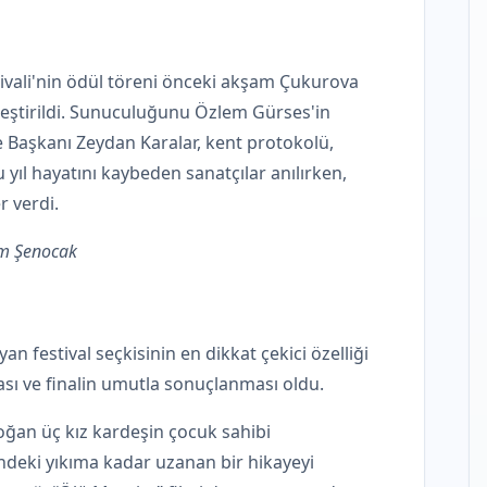
tivali'nin ödül töreni önceki akşam Çukurova
eştirildi. Sunuculuğunu Özlem Gürses'in
 Başkanı Zeydan Karalar, kent protokolü,
u yıl hayatını kaybeden sanatçılar anılırken,
r verdi.
m Şenocak
an festival seçkisinin en dikkat çekici özelliği
sı ve finalin umutla sonuçlanması oldu.
doğan üç kız kardeşin çocuk sahibi
ndeki yıkıma kadar uzanan bir hikayeyi