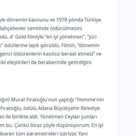
miyle dönemin kaosunu ve 1978 yılında Türkiye
 Bahçelievler semtinde öldürülmesini
ü. d' Gold filmiyle “en iyi yönetmen”, “jüri
k” ödüllerine layık görüldü. Filmin, “dönemin
 genci öldürenlerin kasıtsız beraat etmesi” ve
i eleştirileri de beraberinde getirdiğini
nliğini Murat Fıratoğlu'nun yaptığı “Hemme'nin
 Fıratoğlu, ödülü Adana Büyükşehir Belediye
n ile birlikte aldı. Yönetmen Ceylan şunları
ilm bu. Çünkü biraz şöyle düşünüyorum: En iyi
ibaren tüm parametreleri içeriyor. Yani