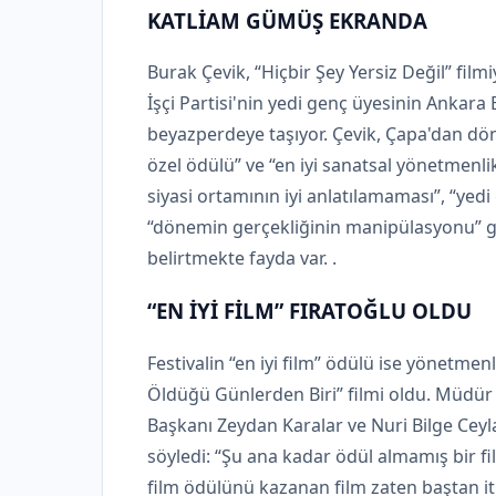
KATLİAM GÜMÜŞ EKRANDA
Burak Çevik, “Hiçbir Şey Yersiz Değil” fil
İşçi Partisi'nin yedi genç üyesinin Ankara
beyazperdeye taşıyor. Çevik, Çapa'dan dönd
özel ödülü” ve “en iyi sanatsal yönetmenli
siyasi ortamının iyi anlatılamaması”, “yedi
“dönemin gerçekliğinin manipülasyonu” gib
belirtmekte fayda var. .
“EN İYİ FİLM” FIRATOĞLU OLDU
Festivalin “en iyi film” ödülü ise yönetme
Öldüğü Günlerden Biri” filmi oldu. Müdür
Başkanı Zeydan Karalar ve Nuri Bilge Ceyla
söyledi: “Şu ana kadar ödül almamış bir f
film ödülünü kazanan film zaten baştan it