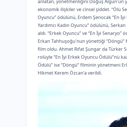
anlatan, yönetmenliğini Doğuş Algün'ün y
ekonomik ilişkiler ve cinsel şiddet. “Ölü S
Oyuncu” ödülünü, Erdem Şenocak “En İyi E
Yardımcı Kadın Oyuncu” ödülünü, Serkan 
aldı. “Erkek Oyuncu” ve “En İyi Senaryo” ö
Erkan Tahhuşoğu'nun yönettiği “Döngü” fil
film oldu. Ahmet Rıfat Şungar da Türker S
rolüyle “En İyi Erkek Oyuncu Ödülü”nü kaz
Ödülü” ise “Döngü” filminin yönetmeni Er
Hikmet Kerem Özcan'a verildi.