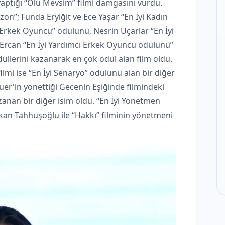
aptığı “Ölü Mevsim” filmi damgasını vurdu.
ezon”; Funda Eryiğit ve Ece Yaşar “En İyi Kadın
rkek Oyuncu” ödülünü, Nesrin Uçarlar “En İyi
Ercan “En İyi Yardımcı Erkek Oyuncu ödülünü”
düllerini kazanarak en çok ödül alan film oldu.
mi ise “En İyi Senaryo” ödülünü alan bir diğer
üer'in yönettiği Gecenin Eşiğinde filmindeki
anan bir diğer isim oldu. “En İyi Yönetmen
kan Tahhuşoğlu ile “Hakkı” filminin yönetmeni