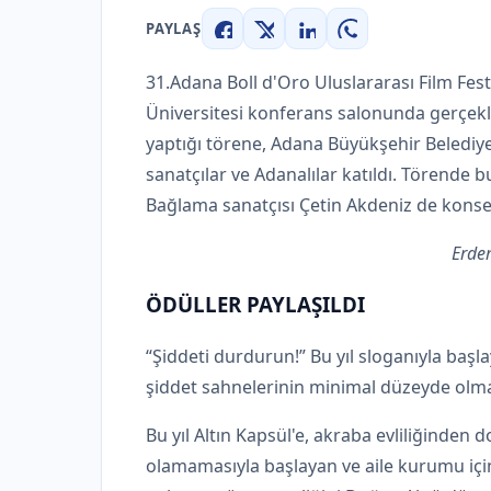
PAYLAŞ
Facebook
X
LinkedIn
WhatsApp
31.Adana Boll d'Oro Uluslararası Film Fes
Üniversitesi konferans salonunda gerçekl
yaptığı törene, Adana Büyükşehir Belediye
sanatçılar ve Adanalılar katıldı. Törende b
Bağlama sanatçısı Çetin Akdeniz de konse
Erde
ÖDÜLLER PAYLAŞILDI
“Şiddeti durdurun!” Bu yıl sloganıyla başlay
şiddet sahnelerinin minimal düzeyde olma
Bu yıl Altın Kapsül'e, akraba evliliğinden 
olamamasıyla başlayan ve aile kurumu içi