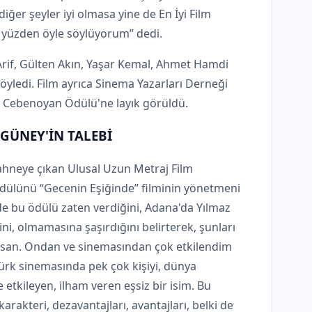
iğer şeyler iyi olmasa yine de En İyi Film
o yüzden öyle söylüyorum” dedi.
rif, Gülten Akın, Yaşar Kemal, Ahmet Hamdi
söyledi. Film ayrıca Sinema Yazarları Derneği
yt Cebenoyan Ödülü'ne layık görüldü.
GÜNEY'İN TALEBİ
hneye çıkan Ulusal Uzun Metraj Film
 ödülünü “Gecenin Eşiğinde” filminin yönetmeni
lde bu ödülü zaten verdiğini, Adana'da Yılmaz
ni, olmamasına şaşırdığını belirterek, şunları
insan. Ondan ve sinemasından çok etkilendim
ürk sinemasında pek çok kişiyi, dünya
etkileyen, ilham veren eşsiz bir isim. Bu
arakteri, dezavantajları, avantajları, belki de