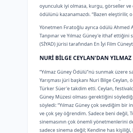
oyunculuk iyi olmasa, kurgu, görseller ve d
ödülünü kazanamazdı. “Bazen eleştirilir, 
Yönetmen Fıratoğlu ayrıca ödülü Ahmed A
Tanpınar ve Yılmaz Güney'e ithaf ettiğini 
(SİYAD) jürisi tarafından En İyi Film Cüne
NURİ BİLGE CEYLAN'DAN YILMAZ 
“Yılmaz Güney Ödülü”nü sunmak üzere sa
Yarışması jüri başkanı Nuri Bilge Ceylan,
Türker Süer'e takdim etti. Ceylan, festiva
Güney Müzesi olması gerektiğini söylediği
söyledi: “Yılmaz Güney çok sevdiğim bir 
ve çok şey öğrendim. Sadece beni değil, T
sinemasının çok önemli yönetmenlerini de 
sadece sinema değil; Kendine has kişiliği, k