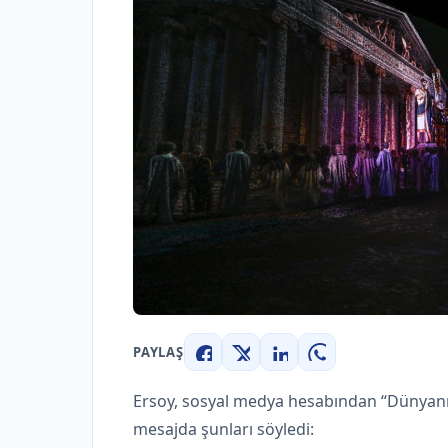
PAYLAŞ
Facebook
X
LinkedIn
WhatsApp
Ersoy, sosyal medya hesabından “Dünyanın
mesajda şunları söyledi: