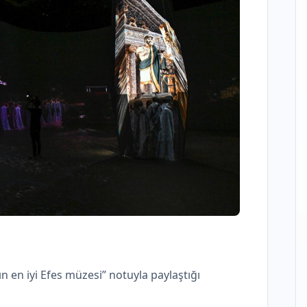
 en iyi Efes müzesi” notuyla paylaştığı