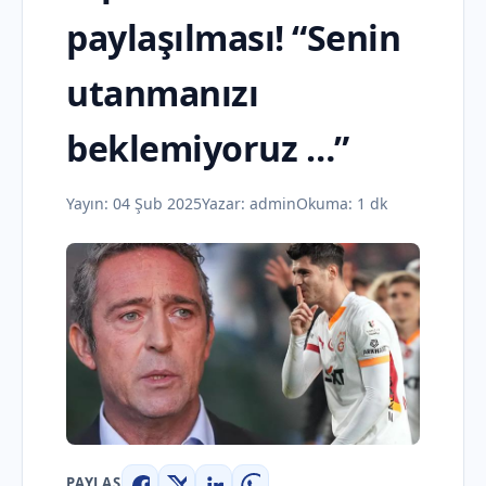
paylaşılması! “Senin
utanmanızı
beklemiyoruz …”
Yayın:
04 Şub 2025
Yazar:
admin
Okuma: 1 dk
PAYLAŞ