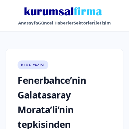
Anasayfa
Güncel Haberler
Sektörler
İletişim
BLOG YAZISI
Fenerbahce’nin
Galatasaray
Morata’li’nin
tepkisinden