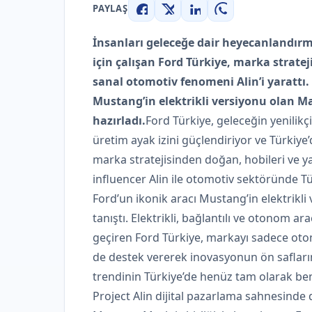
PAYLAŞ
Facebook
X
LinkedIn
WhatsApp
İnsanları geleceğe dair heyecanlandırm
için çalışan Ford Türkiye, marka stratej
sanal otomotiv fenomeni Alin’i yarattı.
Mustang’in elektrikli versiyonu olan Ma
hazırladı.
Ford Türkiye, geleceğin yenilikç
üretim ayak izini güçlendiriyor ve Türkiye
marka stratejisinden doğan, hobileri ve ya
influencer Alin ile otomotiv sektöründe Tür
Ford’un ikonik aracı Mustang’in elektrikli
tanıştı. Elektrikli, bağlantılı ve otonom ar
geçiren Ford Türkiye, markayı sadece oto
de destek vererek inovasyonun ön safları
trendinin Türkiye’de henüz tam olarak b
Project Alin dijital pazarlama sahnesinde 