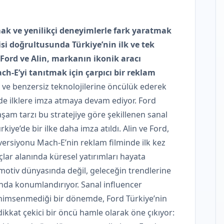
ak ve yenilikçi deneyimlerle fark yaratmak
isi doğrultusunda Türkiye’nin ilk ve tek
 Ford ve Alin, markanın ikonik aracı
ch-E’yi tanıtmak için çarpıcı bir reklam
i ve benzersiz teknolojilerine öncülük ederek
’de ilklere imza atmaya devam ediyor. Ford
şam tarzı bu stratejiye göre şekillenen sanal
kiye’de bir ilke daha imza atıldı. Alin ve Ford,
 versiyonu Mach-E’nin reklam filminde ilk kez
açlar alanında küresel yatırımları hayata
motiv dünyasında değil, geleceğin trendlerine
nda konumlandırıyor. Sanal influencer
enimsenmediği bir dönemde, Ford Türkiye’nin
dikkat çekici bir öncü hamle olarak öne çıkıyor: