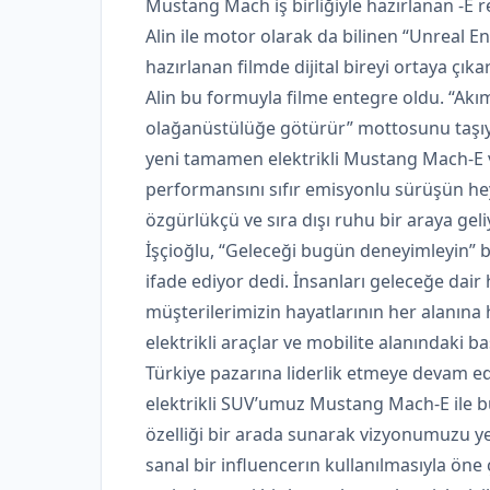
Mustang Mach iş birliğiyle hazırlanan -E 
Alin ile motor olarak da bilinen “Unreal Eng
hazırlanan filmde dijital bireyi ortaya ç
Alin bu formuyla filme entegre oldu. “Akım 
olağanüstülüğe götürür” mottosunu taşıyan
yeni tamamen elektrikli Mustang Mach-E ve
performansını sıfır emisyonlu sürüşün hey
özgürlükçü ve sıra dışı ruhu bir araya ge
İşçioğlu, “Geleceği bugün deneyimleyin” b
ifade ediyor dedi. İnsanları geleceğe dair
müşterilerimizin hayatlarının her alanına 
elektrikli araçlar ve mobilite alanındaki ba
Türkiye pazarına liderlik etmeye devam edi
elektrikli SUV’umuz Mustang Mach-E ile b
özelliği bir arada sunarak vizyonumuzu y
sanal bir influencerın kullanılmasıyla öne 