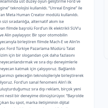
reklamında üst düzey oyun geliştirme Ford ve
ine” teknolojisi kullanıldı. “Unreal Engine” ile
ıkaran Meta Human Creator modülü kullanıldı.
sizi sıradanlığa, alternatif akım ise
 filmde başrolü Ford’un ilk elektrikli SUV’u
 Alin paylaşıyor. Bir spor otomobilin
ecanıyla birleştiren filmde Mach-E ve Alin’in
liyor. Ford Türkiye Pazarlama Müdürü Talat
izim için bir slogandan çok daha fazlasını
 heyecanlandırmak ve sıra dışı deneyimlerle
heyecan katmak için çalışıyoruz. Bağlantılı
şarımızı geleceğin teknolojileriyle birleştirerek
yoruz. Ford’un sanal fenomeni Alin’i ilk
uluşturduğumuz sıra dışı reklam, birçok yeni
eni nesil bir deneyime dönüştürüyor. “Başrolde
çıkan bu spot, marka iletişiminin dijital