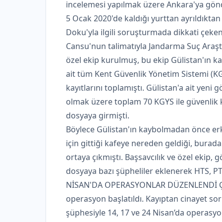
incelemesi yapılmak üzere Ankara'ya gönd
5 Ocak 2020'de kaldığı yurttan ayrıldıkta
Doku'yla ilgili soruşturmada dikkati çeken
Cansu'nun talimatıyla Jandarma Suç Araşt
özel ekip kurulmuş, bu ekip Gülistan'ın
ait tüm Kent Güvenlik Yönetim Sistemi (KG
kayıtlarını toplamıştı. Gülistan'a ait yeni
olmak üzere toplam 70 KGYS ile güvenlik 
dosyaya girmişti.
Böylece Gülistan'ın kaybolmadan önce er
için gittiği kafeye nereden geldiği, burad
ortaya çıkmıştı. Başsavcılık ve özel ekip, g
dosyaya bazı şüpheliler eklenerek HTS, PTS
NİSAN'DA OPERASYONLAR DÜZENLENDİ Ça
operasyon başlatıldı. Kayıptan cinayet s
şüphesiyle 14, 17 ve 24 Nisan’da operasyon