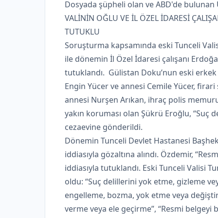
Dosyada şüpheli olan ve ABD'de bulunan Um
VALİNİN OĞLU VE İL ÖZEL İDARESİ ÇALI
TUTUKLU
Soruşturma kapsamında eski Tunceli Valis
ile dönemin İl Özel İdaresi çalışanı Erdoğ
tutuklandı. Gülistan Doku’nun eski erkek
Engin Yücer ve annesi Cemile Yücer, firari 
annesi Nurşen Arıkan, ihraç polis memur
yakın koruması olan Şükrü Eroğlu, “Suç de
cezaevine gönderildi.
Dönemin Tunceli Devlet Hastanesi Başheki
iddiasıyla gözaltına alındı. Özdemir, “Re
iddiasıyla tutuklandı. Eski Tunceli Valisi 
oldu: “Suç delillerini yok etme, gizleme ve
engelleme, bozma, yok etme veya değiştirme
verme veya ele geçirme”, “Resmi belgeyi 