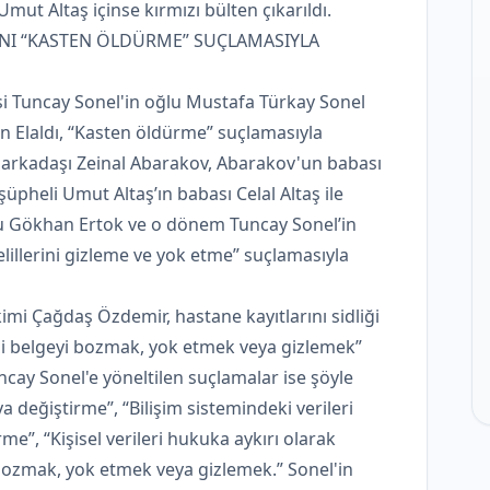
ut Altaş içinse kırmızı bülten çıkarıldı.
ŞANI “KASTEN ÖLDÜRME” SUÇLAMASIYLA
i Tuncay Sonel'in oğlu Mustafa Türkay Sonel
an Elaldı, “Kasten öldürme” suçlamasıyla
 arkadaşı Zeinal Abarakov, Abarakov'un babası
şüpheli Umut Altaş’ın babası Celal Altaş ile
u Gökhan Ertok ve o dönem Tuncay Sonel’in
lillerini gizleme ve yok etme” suçlamasıyla
mi Çağdaş Özdemir, hastane kayıtlarını sidliği
smi belgeyi bozmak, yok etmek veya gizlemek”
Tuncay Sonel'e yöneltilen suçlamalar ise şöyle
ya değiştirme”, “Bilişim sistemindeki verileri
”, “Kişisel verileri hukuka aykırı olarak
bozmak, yok etmek veya gizlemek.” Sonel'in