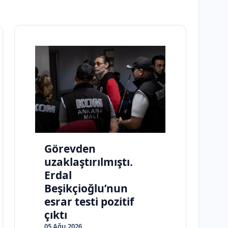
Görevden
uzaklaştırılmıştı.
Erdal
Beşikçioğlu’nun
esrar testi pozitif
çıktı
05 Ağu 2026