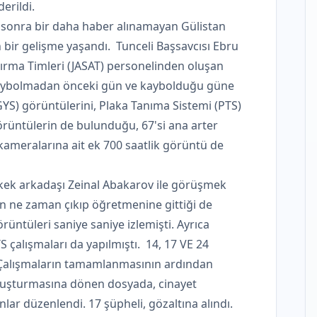
erildi.
n sonra bir daha haber alınamayan Gülistan
 bir gelişme yaşandı. Tunceli Başsavcısı Ebru
ırma Timleri (JASAT) personelinden oluşan
 kaybolmadan önceki gün ve kaybolduğu güne
YS) görüntülerini, Plaka Tanıma Sistemi (PTS)
 görüntülerin de bulunduğu, 67'si ana arter
kameralarına ait ek 700 saatlik görüntü de
kek arkadaşı Zeinal Abakarov ile görüşmek
an ne zaman çıkıp öğretmenine gittiği de
örüntüleri saniye saniye izlemişti. Ayrıca
 çalışmaları da yapılmıştı. 14, 17 VE 24
lışmaların tamamlanmasının ardından
oruşturmasına dönen dosyada, cinayet
lar düzenlendi. 17 şüpheli, gözaltına alındı.