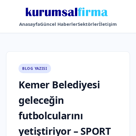
Anasayfa
Güncel Haberler
Sektörler
İletişim
BLOG YAZISI
Kemer Belediyesi
geleceğin
futbolcularını
yetiştiriyor – SPORT