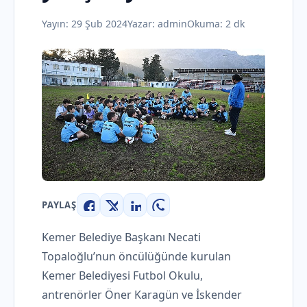
Yayın:
29 Şub 2024
Yazar:
admin
Okuma: 2 dk
PAYLAŞ
Facebook
X
LinkedIn
WhatsApp
Kemer Belediye Başkanı Necati
Topaloğlu’nun öncülüğünde kurulan
Kemer Belediyesi Futbol Okulu,
antrenörler Öner Karagün ve İskender