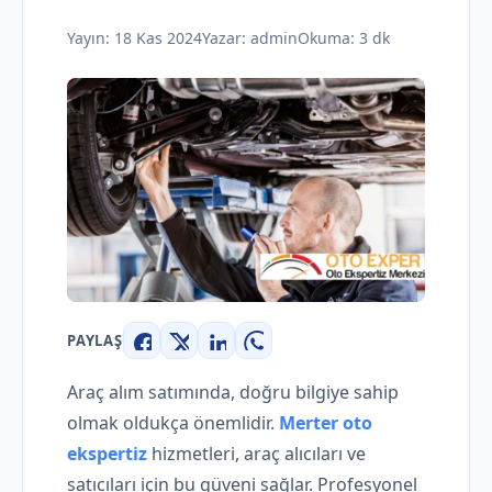
Yayın:
18 Kas 2024
Yazar:
admin
Okuma: 3 dk
PAYLAŞ
Facebook
X
LinkedIn
WhatsApp
Araç alım satımında, doğru bilgiye sahip
olmak oldukça önemlidir.
Merter oto
ekspertiz
hizmetleri, araç alıcıları ve
satıcıları için bu güveni sağlar. Profesyonel