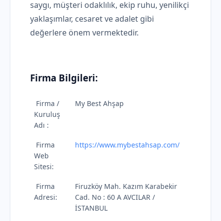
saygı, müşteri odaklılık, ekip ruhu, yenilikçi
yaklaşımlar, cesaret ve adalet gibi
değerlere önem vermektedir.
Firma Bilgileri:
Firma /
My Best Ahşap
Kuruluş
Adı :
Firma
https://www.mybestahsap.com/
Web
Sitesi:
Firma
Firuzköy Mah. Kazım Karabekir
Adresi:
Cad. No : 60 A AVCILAR /
İSTANBUL