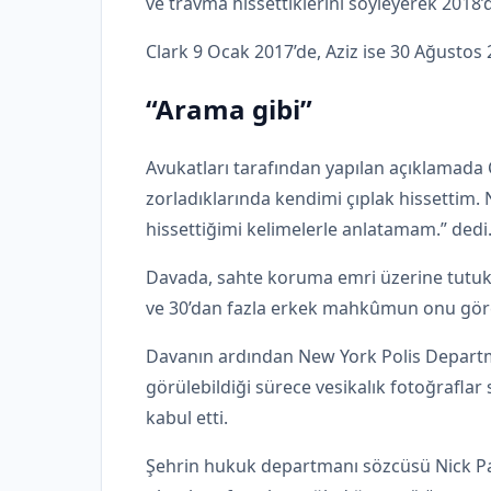
ve travma hissettiklerini söyleyerek 2018’
Clark 9 Ocak 2017’de, Aziz ise 30 Ağustos 
“Arama gibi”
Avukatları tarafından yapılan açıklamada 
zorladıklarında kendimi çıplak hissettim. 
hissettiğimi kelimelerle anlatamam.” dedi
Davada, sahte koruma emri üzerine tutuk
ve 30’dan fazla erkek mahkûmun onu görebi
Davanın ardından New York Polis Departman
görülebildiği sürece vesikalık fotoğraflar 
kabul etti.
Şehrin hukuk departmanı sözcüsü Nick Pa