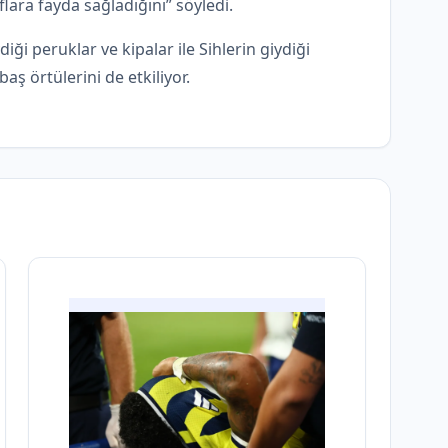
lara fayda sağladığını” söyledi.
iği peruklar ve kipalar ile Sihlerin giydiği
aş örtülerini de etkiliyor.