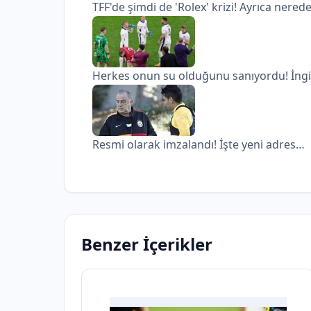
TFF'de şimdi de 'Rolex' krizi! Ayrıca nerede
Herkes onun su olduğunu sanıyordu! İngiliz
Resmi olarak imzalandı! İşte yeni adres…
Benzer İçerikler