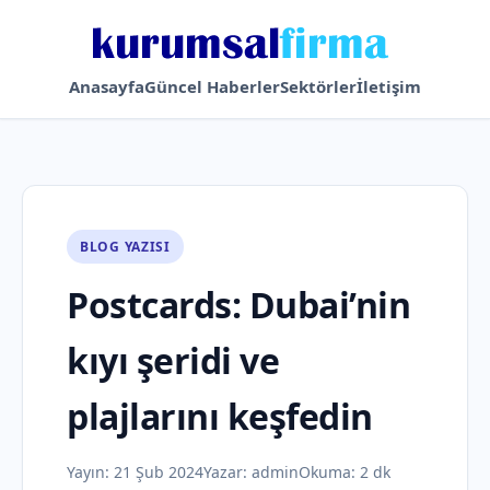
Anasayfa
Güncel Haberler
Sektörler
İletişim
BLOG YAZISI
Postcards: Dubai’nin
kıyı şeridi ve
plajlarını keşfedin
Yayın:
21 Şub 2024
Yazar:
admin
Okuma: 2 dk