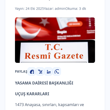
Yayın:
24 Eki 2025
Yazar:
admin
Okuma: 3 dk
PAYLAŞ
Facebook
X
LinkedIn
WhatsApp
YASAMA DAİRESİ BAŞKANLIĞI
UÇUŞ KARARLARI
1473 Anayasa, sınırları, kapsamları ve