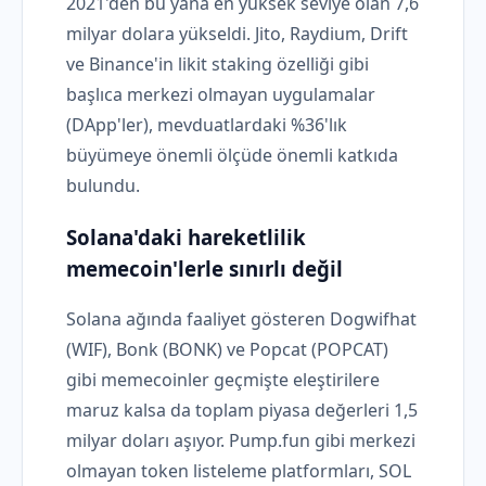
2021'den bu yana en yüksek seviye olan 7,6
milyar dolara yükseldi. Jito, Raydium, Drift
ve Binance'in likit staking özelliği gibi
başlıca merkezi olmayan uygulamalar
(DApp'ler), mevduatlardaki %36'lık
büyümeye önemli ölçüde önemli katkıda
bulundu.
Solana'daki hareketlilik
memecoin'lerle sınırlı değil
Solana ağında faaliyet gösteren Dogwifhat
(WIF), Bonk (BONK) ve Popcat (POPCAT)
gibi memecoinler geçmişte eleştirilere
maruz kalsa da toplam piyasa değerleri 1,5
milyar doları aşıyor. Pump.fun gibi merkezi
olmayan token listeleme platformları, SOL