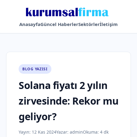
Anasayfa
Güncel Haberler
Sektörler
İletişim
BLOG YAZISI
Solana fiyatı 2 yılın
zirvesinde: Rekor mu
geliyor?
Yayın:
12 Kas 2024
Yazar:
admin
Okuma: 4 dk