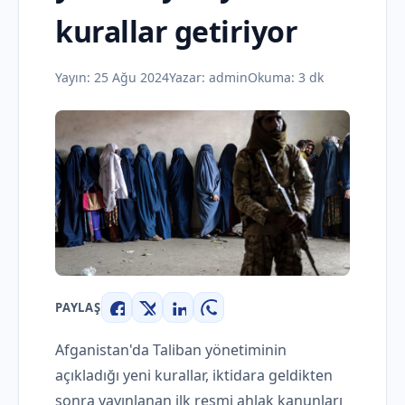
kurallar getiriyor
Yayın:
25 Ağu 2024
Yazar:
admin
Okuma: 3 dk
PAYLAŞ
Facebook
X
LinkedIn
WhatsApp
Afganistan'da Taliban yönetiminin
açıkladığı yeni kurallar, iktidara geldikten
sonra yayınlanan ilk resmi ahlak kanunları