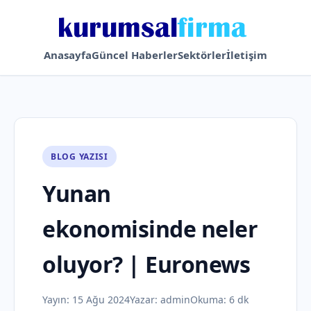
Anasayfa
Güncel Haberler
Sektörler
İletişim
BLOG YAZISI
Yunan
ekonomisinde neler
oluyor? | Euronews
Yayın:
15 Ağu 2024
Yazar:
admin
Okuma: 6 dk