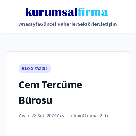
Anasayfa
Güncel Haberler
Sektörler
İletişim
BLOG YAZISI
Cem Tercüme
Bürosu
Yayın:
28 Şub 2024
Yazar:
admin
Okuma: 2 dk