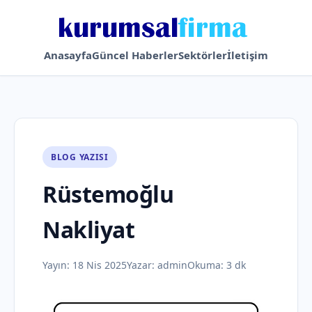
Anasayfa
Güncel Haberler
Sektörler
İletişim
BLOG YAZISI
Rüstemoğlu
Nakliyat
Yayın:
18 Nis 2025
Yazar:
admin
Okuma: 3 dk